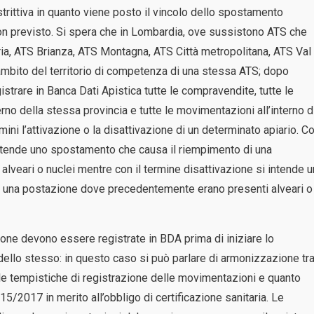
estrittiva in quanto viene posto il vincolo dello spostamento
 non previsto. Si spera che in Lombardia, ove sussistono ATS che
ia, ATS Brianza, ATS Montagna, ATS Città metropolitana, ATS Val
’ambito del territorio di competenza di una stessa ATS; dopo
trare in Banca Dati Apistica tutte le compravendite, tutte le
no della stessa provincia e tutte le movimentazioni all’interno d
ini l’attivazione o la disattivazione di un determinato apiario. C
 intende uno spostamento che causa il riempimento di una
lveari o nuclei mentre con il termine disattivazione si intende 
 una postazione dove precedentemente erano presenti alveari o
one devono essere registrate in BDA prima di iniziare lo
ello stesso: in questo caso si può parlare di armonizzazione tr
le tempistiche di registrazione delle movimentazioni e quanto
/2017 in merito all’obbligo di certificazione sanitaria. Le