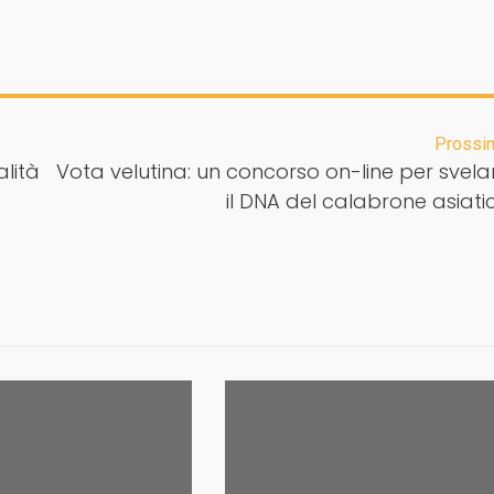
Prossi
alità
Vota velutina: un concorso on-line per svela
il DNA del calabrone asiati