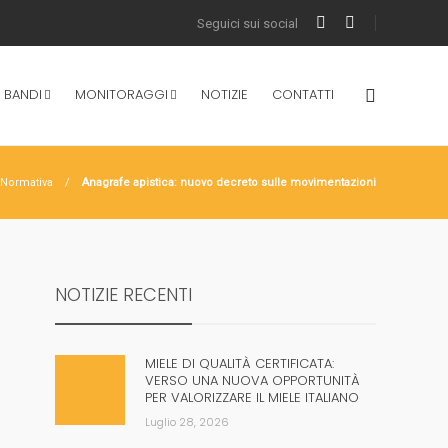
 BANDI
MONITORAGGI
NOTIZIE
CONTATTI
Normativa
Anagrafe apistica: nuovo decreto sulle movimentazioni
NOTIZIE RECENTI
MIELE DI QUALITÀ CERTIFICATA:
VERSO UNA NUOVA OPPORTUNITÀ
PER VALORIZZARE IL MIELE ITALIANO
Luglio 28, 2026