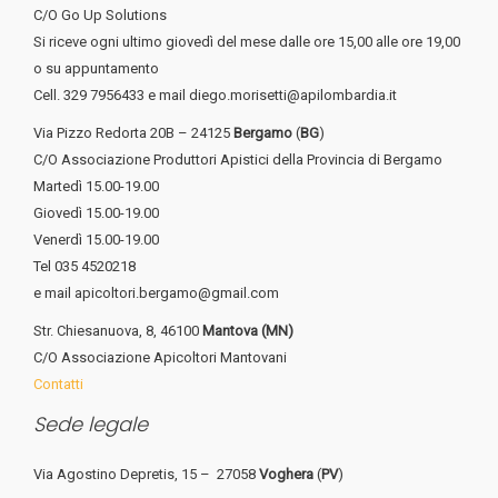
C/O Go Up Solutions
Si riceve ogni ultimo giovedì del mese dalle ore 15,00 alle ore 19,00
o su appuntamento
Cell. 329 7956433 e mail diego.morisetti@apilombardia.it
Via Pizzo Redorta 20B – 24125
Bergamo
(
BG
)
C/O Associazione Produttori Apistici della Provincia di Bergamo
Martedì 15.00-19.00
Giovedì 15.00-19.00
Venerdì 15.00-19.00
Tel 035 4520218
e mail apicoltori.bergamo@gmail.com
Str. Chiesanuova, 8, 46100
Mantova (MN)
C/O Associazione Apicoltori Mantovani
Contatti
Sede legale
Via Agostino Depretis, 15 – 27058
Voghera
(
PV
)