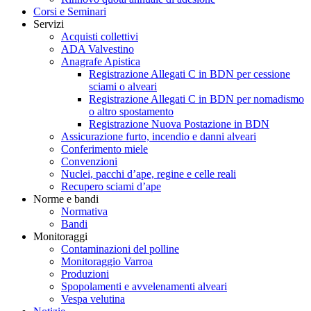
Corsi e Seminari
Servizi
Acquisti collettivi
ADA Valvestino
Anagrafe Apistica
Registrazione Allegati C in BDN per cessione
sciami o alveari
Registrazione Allegati C in BDN per nomadismo
o altro spostamento
Registrazione Nuova Postazione in BDN
Assicurazione furto, incendio e danni alveari
Conferimento miele
Convenzioni
Nuclei, pacchi d’ape, regine e celle reali
Recupero sciami d’ape
Norme e bandi
Normativa
Bandi
Monitoraggi
Contaminazioni del polline
Monitoraggio Varroa
Produzioni
Spopolamenti e avvelenamenti alveari
Vespa velutina