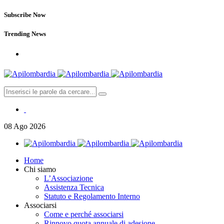
Subscribe Now
Trending News
08
Ago
2026
Home
Chi siamo
L’Associazione
Assistenza Tecnica
Statuto e Regolamento Interno
Associarsi
Come e perché associarsi
Rinnovo quota annuale di adesione