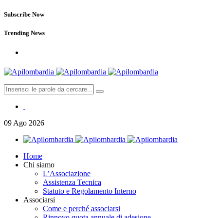
Subscribe Now
Trending News
09
Ago
2026
Home
Chi siamo
L’Associazione
Assistenza Tecnica
Statuto e Regolamento Interno
Associarsi
Come e perché associarsi
Rinnovo quota annuale di adesione