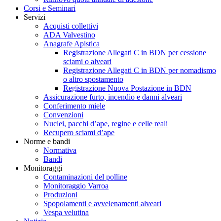
Corsi e Seminari
Servizi
Acquisti collettivi
ADA Valvestino
Anagrafe Apistica
Registrazione Allegati C in BDN per cessione
sciami o alveari
Registrazione Allegati C in BDN per nomadismo
o altro spostamento
Registrazione Nuova Postazione in BDN
Assicurazione furto, incendio e danni alveari
Conferimento miele
Convenzioni
Nuclei, pacchi d’ape, regine e celle reali
Recupero sciami d’ape
Norme e bandi
Normativa
Bandi
Monitoraggi
Contaminazioni del polline
Monitoraggio Varroa
Produzioni
Spopolamenti e avvelenamenti alveari
Vespa velutina