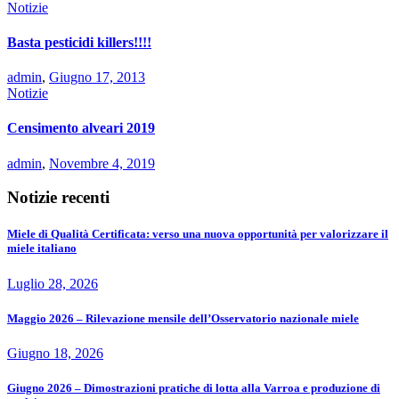
Notizie
Basta pesticidi killers!!!!
admin
,
Giugno 17, 2013
Notizie
Censimento alveari 2019
admin
,
Novembre 4, 2019
Notizie recenti
Miele di Qualità Certificata: verso una nuova opportunità per valorizzare il
miele italiano
Luglio 28, 2026
Maggio 2026 – Rilevazione mensile dell’Osservatorio nazionale miele
Giugno 18, 2026
Giugno 2026 – Dimostrazioni pratiche di lotta alla Varroa e produzione di