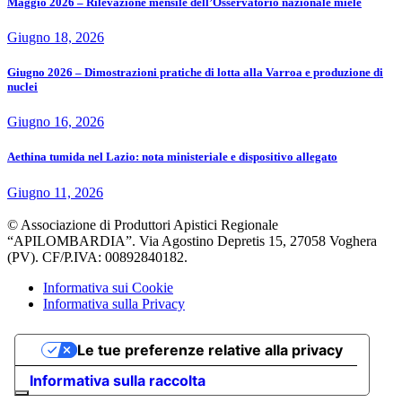
Maggio 2026 – Rilevazione mensile dell’Osservatorio nazionale miele
Giugno 18, 2026
Giugno 2026 – Dimostrazioni pratiche di lotta alla Varroa e produzione di
nuclei
Giugno 16, 2026
Aethina tumida nel Lazio: nota ministeriale e dispositivo allegato
Giugno 11, 2026
© Associazione di Produttori Apistici Regionale
“APILOMBARDIA”. Via Agostino Depretis 15, 27058 Voghera
(PV). CF/P.IVA: 00892840182.
Informativa sui Cookie
Informativa sulla Privacy
Le tue preferenze relative alla privacy
Informativa sulla raccolta