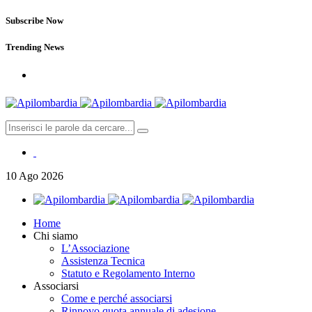
Subscribe Now
Trending News
10
Ago
2026
Home
Chi siamo
L’Associazione
Assistenza Tecnica
Statuto e Regolamento Interno
Associarsi
Come e perché associarsi
Rinnovo quota annuale di adesione