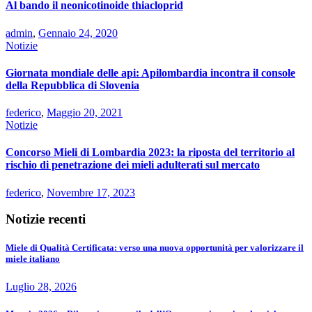
Al bando il neonicotinoide thiacloprid
admin
,
Gennaio 24, 2020
Notizie
Giornata mondiale delle api: Apilombardia incontra il console
della Repubblica di Slovenia
federico
,
Maggio 20, 2021
Notizie
Concorso Mieli di Lombardia 2023: la riposta del territorio al
rischio di penetrazione dei mieli adulterati sul mercato
federico
,
Novembre 17, 2023
Notizie recenti
Miele di Qualità Certificata: verso una nuova opportunità per valorizzare il
miele italiano
Luglio 28, 2026