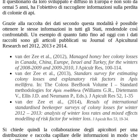
Il questionario da loro sviluppato e diffuso in Europa e non solo da
ormai 5 anni, ha l’obiettivo di raccogliere informazioni sulla perdita
di colonie di api.
Grazie alla raccolta dei dati secondo questa modalità è possibile
ottenere le stesse informazioni in tutti gli Stati, rendendole così
confrontabili. Un esempio di quanto fatto fino ad oggi con i dati
raccolti sono gli articoli pubblicati su Journal of Apicultural
Research nel 2012, 2013 e 2014.
van der Zee et al., (2012),
Managed honey bee colony losses
in Canada, China, Europe, Israel and Turkey, for the winters
of 2008-2009 and 2009-2010
, J Apiculr Res, 100-114.
van der Zee et al., (2013),
Standars survey for estimating
colony losses and explanatory risk factors in Apis
mellifera.
In: The Coloss BeeBook Volume I – Standard
methodologies for
(Williams G.R., Dietemann
Apis mellifera
V., Ellis J.D. and Neumann P., Eds.). J Apicult Res 52, 1-35
van der Zee et al., (2014),
Resuls of international
standardised beekeeper surveys of colony losses for winter
2012 – 2013: analysis of winter loss rates and mixed effects
modelling of risk factor for winter loss
.
J Apicult Res 53, 19-34.
Si chiede quindi la collaborazione degli apicoltori per una
distribuzione e raccolta capillare delle informazioni in modo che