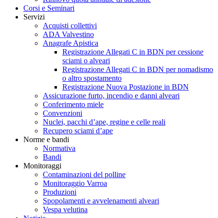
Corsi e Seminari
Servizi
Acquisti collettivi
ADA Valvestino
Anagrafe Apistica
Registrazione Allegati C in BDN per cessione
sciami o alveari
Registrazione Allegati C in BDN per nomadismo
o altro spostamento
Registrazione Nuova Postazione in BDN
Assicurazione furto, incendio e danni alveari
Conferimento miele
Convenzioni
Nuclei, pacchi d’ape, regine e celle reali
Recupero sciami d’ape
Norme e bandi
Normativa
Bandi
Monitoraggi
Contaminazioni del polline
Monitoraggio Varroa
Produzioni
Spopolamenti e avvelenamenti alveari
Vespa velutina