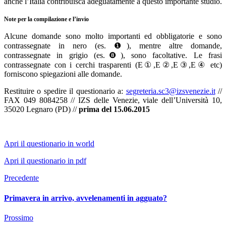
anche l’Italia contribuisca adeguatamente a questo importante studio.
Note per la compilazione e l’invio
Alcune domande sono molto importanti ed obbligatorie e sono
contrassegnate in nero (es. ❶), mentre altre domande,
contrassegnate in grigio (es.❽), sono facoltative. Le frasi
contrassegnate con i cerchi trasparenti (E①,E②,E③,E④ etc)
forniscono spiegazioni alle domande.
Restituire o spedire il questionario a:
segreteria.sc3@izsvenezie.it
//
FAX 049 8084258 // IZS delle Venezie, viale dell’Università 10,
35020 Legnaro (PD) //
prima del 15.06.2015
Apri il questionario in world
Apri il questionario in pdf
Precedente
Primavera in arrivo, avvelenamenti in agguato?
Prossimo