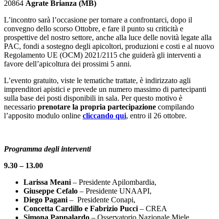
20864
Agrate Brianza (MB)
L’incontro sarà l’occasione per tornare a confrontarci, dopo il
convegno dello scorso Ottobre, e fare il punto su criticità e
prospettive del nostro settore, anche alla luce delle novità legate alla
PAC, fondi a sostegno degli apicoltori, produzioni e costi e al nuovo
Regolamento UE (OCM) 2021/2115 che guiderà gli interventi a
favore dell’apicoltura dei prossimi 5 anni.
L’evento gratuito, viste le tematiche trattate, è indirizzato agli
imprenditori apistici e prevede un numero massimo di partecipanti
sulla base dei posti disponibili in sala. Per questo motivo è
necessario
prenotare la propria partecipazione
compilando
l’apposito modulo online
cliccando qui
, entro il 26 ottobre.
Programma degli interventi
9.30 – 13.00
Larissa Meani
– Presidente Apilombardia,
Giuseppe Cefalo
– Presidente UNAAPI,
Diego Pagani
– Presidente Conapi,
Concetta Cardillo e Fabrizio Pucci
– CREA
Simona Pappalardo
– Osservatorio Nazionale Miele