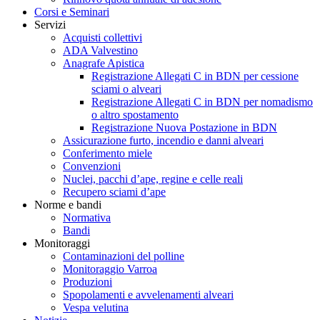
Corsi e Seminari
Servizi
Acquisti collettivi
ADA Valvestino
Anagrafe Apistica
Registrazione Allegati C in BDN per cessione
sciami o alveari
Registrazione Allegati C in BDN per nomadismo
o altro spostamento
Registrazione Nuova Postazione in BDN
Assicurazione furto, incendio e danni alveari
Conferimento miele
Convenzioni
Nuclei, pacchi d’ape, regine e celle reali
Recupero sciami d’ape
Norme e bandi
Normativa
Bandi
Monitoraggi
Contaminazioni del polline
Monitoraggio Varroa
Produzioni
Spopolamenti e avvelenamenti alveari
Vespa velutina