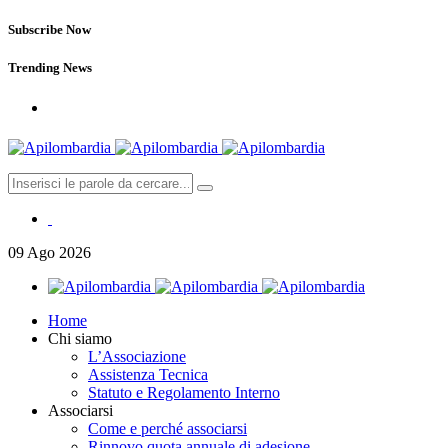
Subscribe Now
Trending News
09
Ago
2026
Home
Chi siamo
L’Associazione
Assistenza Tecnica
Statuto e Regolamento Interno
Associarsi
Come e perché associarsi
Rinnovo quota annuale di adesione