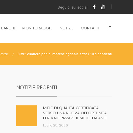
 BANDI
MONITORAGGI
NOTIZIE
CONTATTI
otizie
Sistri: esonero per le imprese agricole sotto i 10 dipendenti
NOTIZIE RECENTI
MIELE DI QUALITÀ CERTIFICATA:
VERSO UNA NUOVA OPPORTUNITÀ
PER VALORIZZARE IL MIELE ITALIANO
Luglio 28, 2026