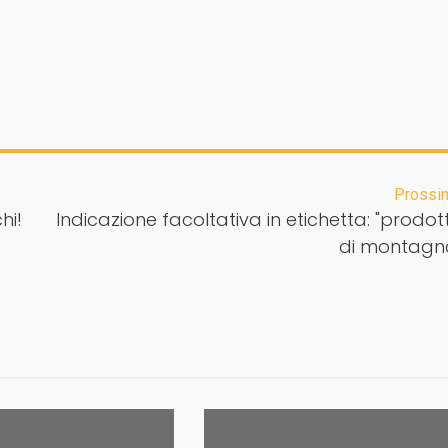
Prossi
hi!
Indicazione facoltativa in etichetta: "prodot
di montagn