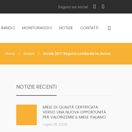
 BANDI
MONITORAGGI
NOTIZIE
CONTATTI
Home
Notizie
Siccità 2017: Regione Lombardia ha deciso
NOTIZIE RECENTI
MIELE DI QUALITÀ CERTIFICATA:
VERSO UNA NUOVA OPPORTUNITÀ
PER VALORIZZARE IL MIELE ITALIANO
Luglio 28, 2026