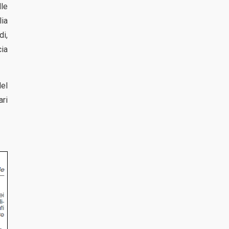
lle
lia
di,
cia
del
ari