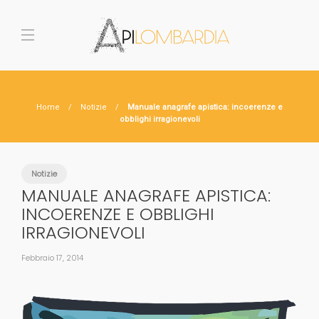
Home
Notizie
Manuale anagrafe apistica: incoerenze e
obblighi irragionevoli
Notizie
MANUALE ANAGRAFE APISTICA:
INCOERENZE E OBBLIGHI
IRRAGIONEVOLI
Febbraio 17, 2014