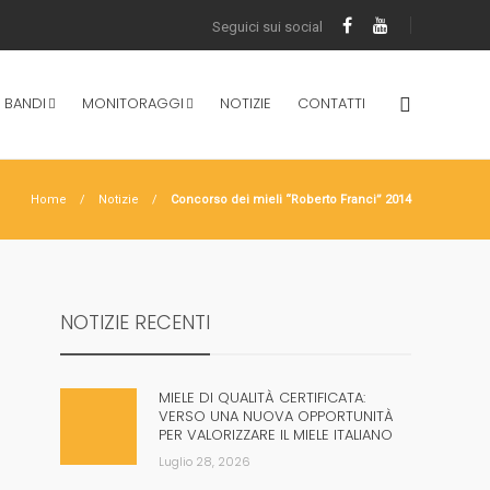
 BANDI
MONITORAGGI
NOTIZIE
CONTATTI
Home
Notizie
Concorso dei mieli “Roberto Franci” 2014
NOTIZIE RECENTI
MIELE DI QUALITÀ CERTIFICATA:
VERSO UNA NUOVA OPPORTUNITÀ
PER VALORIZZARE IL MIELE ITALIANO
Luglio 28, 2026