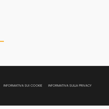
Aprile 29, 2013
DIPENDENTI
Aprile 27, 2014
INFORMATIVA SUI COOKIE
INFORMATIVA SULLA PRIVACY