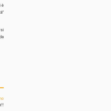
i è
tà”
rsi
nda
mo
!!