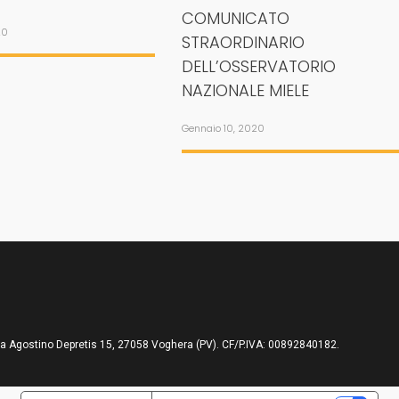
COMUNICATO
20
STRAORDINARIO
DELL’OSSERVATORIO
NAZIONALE MIELE
Gennaio 10, 2020
ia Agostino Depretis 15, 27058 Voghera (PV). CF/P.IVA: 00892840182.