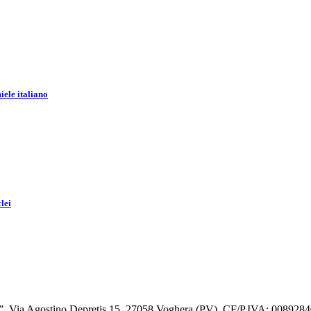
iele italiano
lei
. Via Agostino Depretis 15, 27058 Voghera (PV). CF/P.IVA: 008928