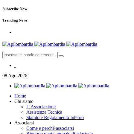
Subscribe Now
Trending News
08
Ago
2026
Home
Chi siamo
L’Associazione
Assistenza Tecnica
Statuto e Regolamento Interno
Associarsi
Come e perché associarsi
Rinnovo quota annuale di adesione