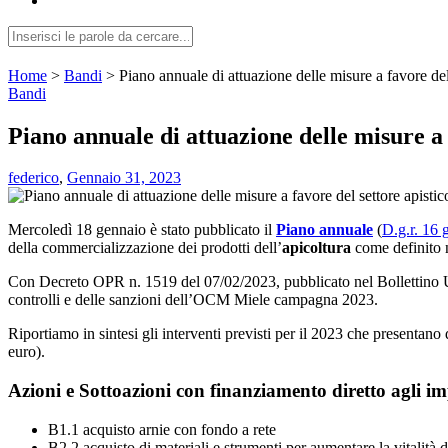
Home
>
Bandi
>
Piano annuale di attuazione delle misure a favore d
Bandi
Piano annuale di attuazione delle misure a
federico
,
Gennaio 31, 2023
Mercoledì 18 gennaio è stato pubblicato il
Piano annuale
(
D.g.r. 16 
della commercializzazione dei prodotti dell’
apicoltura
come definito 
Con Decreto OPR n. 1519 del 07/02/2023, pubblicato nel Bollettino Uf
controlli e delle sanzioni dell’OCM Miele campagna 2023.
Riportiamo in sintesi gli interventi previsti per il 2023 che presentano
euro).
Azioni e Sottoazioni con finanziamento diretto agli imp
B1.1 acquisto arnie con fondo a rete
B2.2 acquisto di materiali e strumenti per aumentare la vitalità de