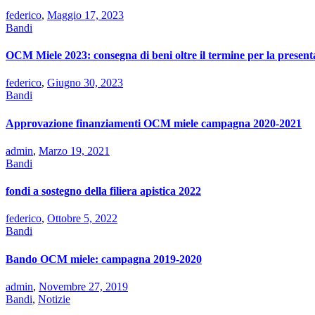
federico
,
Maggio 17, 2023
Bandi
OCM Miele 2023: consegna di beni oltre il termine per la prese
federico
,
Giugno 30, 2023
Bandi
Approvazione finanziamenti OCM miele campagna 2020-2021
admin
,
Marzo 19, 2021
Bandi
fondi a sostegno della filiera apistica 2022
federico
,
Ottobre 5, 2022
Bandi
Bando OCM miele: campagna 2019-2020
admin
,
Novembre 27, 2019
Bandi
,
Notizie