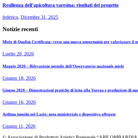
Resilienza dell’apicoltura varesina: risultati del progetto
federico
,
Dicembre 31, 2025
Notizie recenti
Miele di Qualità Certificata: verso una nuova opportunità per valorizzare il m
Luglio 28, 2026
Maggio 2026 – Rilevazione mensile dell’Osservatorio nazionale miele
Giugno 18, 2026
Giugno 2026 – Dimostrazioni pratiche di lotta alla Varroa e produzione di nuc
Giugno 16, 2026
Aethina tumida nel Lazio: nota ministeriale e dispositivo allegato
Giugno 11, 2026
© Associazione di Produttori Apistici Regionale “APILOMBARDIA”