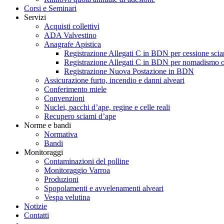
Corsi e Seminari
Servizi
Acquisti collettivi
ADA Valvestino
Anagrafe Apistica
Registrazione Allegati C in BDN per cessione scia
Registrazione Allegati C in BDN per nomadismo o
Registrazione Nuova Postazione in BDN
Assicurazione furto, incendio e danni alveari
Conferimento miele
Convenzioni
Nuclei, pacchi d’ape, regine e celle reali
Recupero sciami d’ape
Norme e bandi
Normativa
Bandi
Monitoraggi
Contaminazioni del polline
Monitoraggio Varroa
Produzioni
Spopolamenti e avvelenamenti alveari
Vespa velutina
Notizie
Contatti