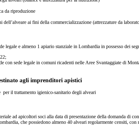
ica da riproduzione
 dell’alveare ai fini della commercializzazione (attrezzature da laborato
ede legale e almeno 1 apiario stanziale in Lombardia in possesso dei segu
022;
e con sede legale in comuni ricadenti nelle Aree Svantaggiate di Monta
tinato agli imprenditori apistici
 per il trattamento igienico-sanitario degli alveari
teriale ad apicoltori soci alla data di presentazione della domanda di cont
Lombardia, che possiedono almeno 40 alveari regolarmente censiti, con 