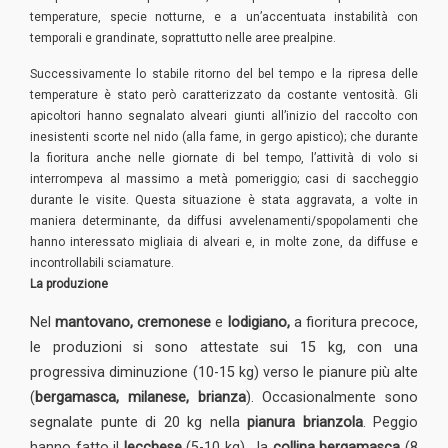
temperature, specie notturne, e a un’accentuata instabilità con
temporali e grandinate, soprattutto nelle aree prealpine.
Successivamente lo stabile ritorno del bel tempo e la ripresa delle
temperature è stato però caratterizzato da costante ventosità. Gli
apicoltori hanno segnalato alveari giunti all’inizio del raccolto con
inesistenti scorte nel nido (alla fame, in gergo apistico); che durante
la fioritura anche nelle giornate di bel tempo, l’attività di volo si
interrompeva al massimo a metà pomeriggio; casi di saccheggio
durante le visite. Questa situazione è stata aggravata, a volte in
maniera determinante, da diffusi avvelenamenti/spopolamenti che
hanno interessato migliaia di alveari e, in molte zone, da diffuse e
incontrollabili sciamature.
La produzione
Nel
mantovano, cremonese
e
lodigiano,
a fioritura precoce,
le produzioni si sono attestate sui 15 kg, con una
progressiva diminuzione (10-15 kg) verso le pianure più alte
(
bergamasca, milanese, brianza
). Occasionalmente sono
segnalate punte di 20 kg nella
pianura brianzola
. Peggio
hanno fatto il
lecchese
(5-10 kg), la
collina bergamasca
(8