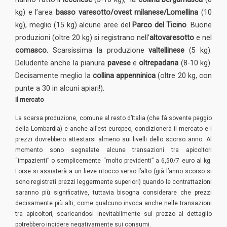
kg) e l’area
basso varesotto/ovest milanese/Lomellina
(10
kg), meglio (15 kg) alcune aree del
Parco del Ticino
. Buone
produzioni (oltre 20 kg) si registrano nell’
alto
varesotto
e nel
comasco.
Scarsissima la produzione
valtellinese
(5 kg).
Deludente anche la pianura
pavese
e
oltrepadana
(8-10 kg).
Decisamente meglio la
collina appenninica
(oltre 20 kg, con
punte a 30 in alcuni apiari!).
Il mercato
La scarsa produzione, comune al resto d’Italia (che fà sovente peggio
della Lombardia) e anche all’est europeo, condizionerà il mercato e i
prezzi dovrebbero attestarsi almeno sui livelli dello scorso anno. Al
momento sono segnalate alcune transazioni tra apicoltori
“impazienti” o semplicemente “molto previdenti” a 6,50/7 euro al kg.
Forse si assisterà a un lieve ritocco verso l’alto (già l’anno scorso si
sono registrati prezzi leggermente superiori) quando le contrattazioni
saranno più significative, tuttavia bisogna considerare che prezzi
decisamente più alti, come qualcuno invoca anche nelle transazioni
tra apicoltori, scaricandosi inevitabilmente sul prezzo al dettaglio
potrebbero incidere negativamente sui consumi.