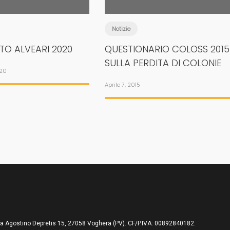
Notizie
TO ALVEARI 2020
QUESTIONARIO COLOSS 2015
SULLA PERDITA DI COLONIE
020
Aprile 7, 2015
ia Agostino Depretis 15, 27058 Voghera (PV). CF/P.IVA: 00892840182.