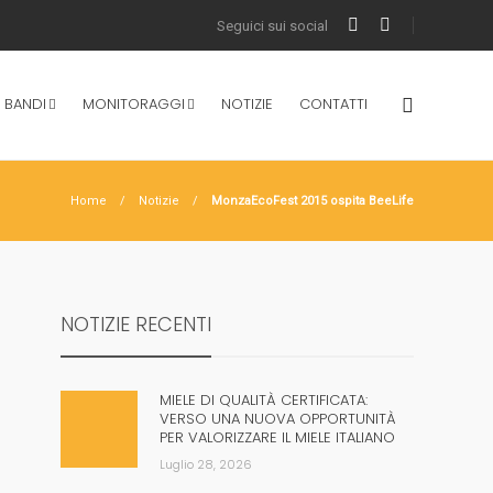
 BANDI
MONITORAGGI
NOTIZIE
CONTATTI
Home
Notizie
MonzaEcoFest 2015 ospita BeeLife
NOTIZIE RECENTI
MIELE DI QUALITÀ CERTIFICATA:
VERSO UNA NUOVA OPPORTUNITÀ
PER VALORIZZARE IL MIELE ITALIANO
Luglio 28, 2026