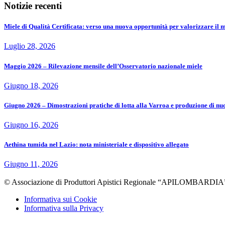
Notizie recenti
Miele di Qualità Certificata: verso una nuova opportunità per valorizzare il m
Luglio 28, 2026
Maggio 2026 – Rilevazione mensile dell’Osservatorio nazionale miele
Giugno 18, 2026
Giugno 2026 – Dimostrazioni pratiche di lotta alla Varroa e produzione di nuc
Giugno 16, 2026
Aethina tumida nel Lazio: nota ministeriale e dispositivo allegato
Giugno 11, 2026
© Associazione di Produttori Apistici Regionale “APILOMBARDIA”
Informativa sui Cookie
Informativa sulla Privacy