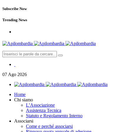
Subscribe Now
Trending News
07
Ago
2026
Home
Chi siamo
L’Associazione
Assistenza Tecnica
Statuto e Regolamento Interno
Associarsi
Come e perché associarsi
Rinnovo quota annuale di adesione