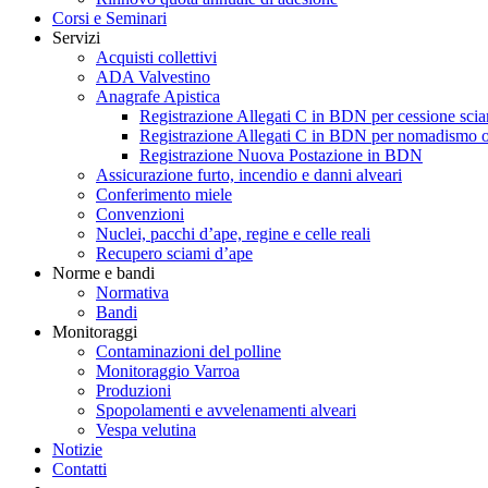
Corsi e Seminari
Servizi
Acquisti collettivi
ADA Valvestino
Anagrafe Apistica
Registrazione Allegati C in BDN per cessione scia
Registrazione Allegati C in BDN per nomadismo o
Registrazione Nuova Postazione in BDN
Assicurazione furto, incendio e danni alveari
Conferimento miele
Convenzioni
Nuclei, pacchi d’ape, regine e celle reali
Recupero sciami d’ape
Norme e bandi
Normativa
Bandi
Monitoraggi
Contaminazioni del polline
Monitoraggio Varroa
Produzioni
Spopolamenti e avvelenamenti alveari
Vespa velutina
Notizie
Contatti