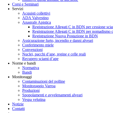
Corsi e Seminari
Servizi
Acquisti collettivi
ADA Valvestino
Anagrafe Apistica
Registrazione Allegati C in BDN per cessione scia
Registrazione Allegati C in BDN per nomadismo o
Registrazione Nuova Postazione in BDN
Assicurazione furto, incendio e danni alveari
Conferimento miele
Convenzioni
Nuclei, pacchi d’ape, regine e celle reali
Recupero sciami d’ape
Norme e bandi
Normativa
Bandi
Monitoraggi
Contaminazioni del polline
Monitoraggio Varroa
Produzioni
Spopolamenti e avvelenamenti alveari
Vespa velutina
Notizie
Contatti