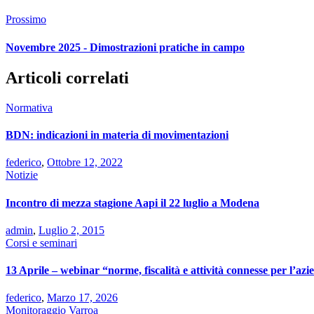
Prossimo
Novembre 2025 - Dimostrazioni pratiche in campo
Articoli correlati
Normativa
BDN: indicazioni in materia di movimentazioni
federico
,
Ottobre 12, 2022
Notizie
Incontro di mezza stagione Aapi il 22 luglio a Modena
admin
,
Luglio 2, 2015
Corsi e seminari
13 Aprile – webinar “norme, fiscalità e attività connesse per l’azi
federico
,
Marzo 17, 2026
Monitoraggio Varroa