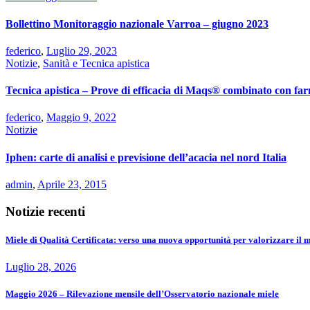
Bollettino Monitoraggio nazionale Varroa – giugno 2023
federico
,
Luglio 29, 2023
Notizie
,
Sanità e Tecnica apistica
Tecnica apistica – Prove di efficacia di Maqs® combinato con farm
federico
,
Maggio 9, 2022
Notizie
Iphen: carte di analisi e previsione dell’acacia nel nord Italia
admin
,
Aprile 23, 2015
Notizie recenti
Miele di Qualità Certificata: verso una nuova opportunità per valorizzare il m
Luglio 28, 2026
Maggio 2026 – Rilevazione mensile dell’Osservatorio nazionale miele