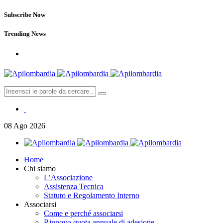
Subscribe Now
Trending News
08
Ago
2026
Home
Chi siamo
L’Associazione
Assistenza Tecnica
Statuto e Regolamento Interno
Associarsi
Come e perché associarsi
Rinnovo quota annuale di adesione