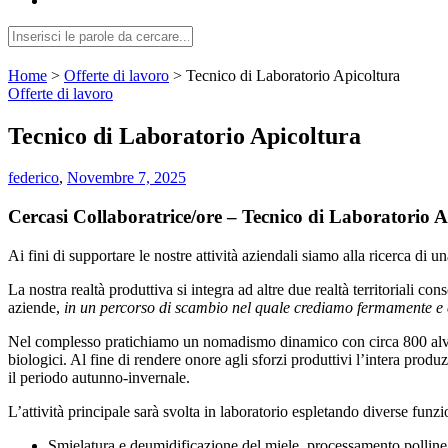
Home
>
Offerte di lavoro
>
Tecnico di Laboratorio Apicoltura
Offerte di lavoro
Tecnico di Laboratorio Apicoltura
federico
,
Novembre 7, 2025
Cercasi Collaboratrice/ore – Tecnico di Laboratorio A
Ai fini di supportare le nostre attività aziendali siamo alla ricerca di u
La nostra realtà produttiva si integra ad altre due realtà territoriali con
aziende,
in un percorso di scambio nel quale crediamo fermamente e 
Nel complesso pratichiamo un nomadismo dinamico con circa 800 alvea
biologici. Al fine di rendere onore agli sforzi produttivi l’intera produ
il periodo autunno-invernale.
L’attività principale sarà svolta in laboratorio espletando diverse funzi
Smielatura e deumidificazione del miele, processamento polline e