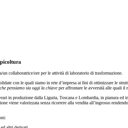
picoltura
na/un collaboratrice/ore per le attività di laboratorio di trasformazione.
solidate con le quali siamo in rete d’impresa ai fini di ottimizzare le stru
che pensiamo sia oggi la chiave
per affrontare le avversità alle quali il
ri in produzione dalla Liguria, Toscana e Lombardia, in pianura ed in 
zione viene valorizzata senza ricorrere alla vendita all’ingrosso rendendo
oni:
d altri derivati