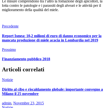
Le misure comprendono tra l’altro la fomazione degli apicoltori,
la
lotta contro le patologie e i parassiti degli alveari e
le attività per il
miglioramento della qualità del miele.
Precedente
Report Ismea: 10,2 milioni di euro di danno economico per la
mancata produzione di miele acacia in Lombardia nel 2019
Prossimo
Finanziamento pubblico 2018
Articoli correlati
Notizie
Diritto al cibo e riscaldamento globale: importante convegno a
Milano il 25 novembre
admin
,
Novembre 23, 2015
Notizie