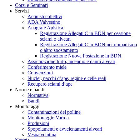
Corsi e Seminari
Servizi
Acquisti collettivi
ADA Valvestino
Anagrafe Apistica
Registrazione Allegati C in BDN per cessione
sciami o alveari
Registrazione Allegati C in BDN per nomadismo
o altro spostamento
Registrazione Nuova Postazione in BDN
Assicurazione furto, incendio e danni alveari
Conferimento miele
Convenzioni
Nuclei, pacchi d’ape, regine e celle reali
Recupero sciami d’ape
Norme e bandi
Normativa
Bandi
Monitoraggi
Contaminazioni del polline
Monitoraggio Varroa
Produzioni
Spopolamenti e avvelenamenti alveari
Vespa velutina