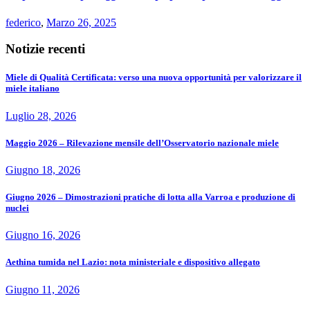
federico
,
Marzo 26, 2025
Notizie recenti
Miele di Qualità Certificata: verso una nuova opportunità per valorizzare il
miele italiano
Luglio 28, 2026
Maggio 2026 – Rilevazione mensile dell’Osservatorio nazionale miele
Giugno 18, 2026
Giugno 2026 – Dimostrazioni pratiche di lotta alla Varroa e produzione di
nuclei
Giugno 16, 2026
Aethina tumida nel Lazio: nota ministeriale e dispositivo allegato
Giugno 11, 2026