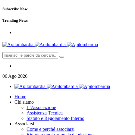
Subscribe Now
Trending News
06
Ago
2026
Home
Chi siamo
L’Associazione
Assistenza Tecnica
Statuto e Regolamento Interno
Associarsi
Come e perché associarsi
Rinnovo quota annuale di adesione