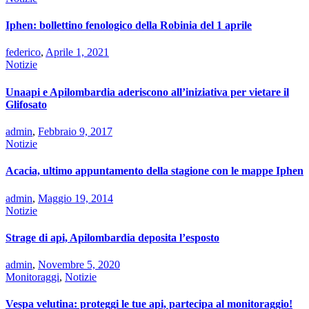
Iphen: bollettino fenologico della Robinia del 1 aprile
federico
,
Aprile 1, 2021
Notizie
Unaapi e Apilombardia aderiscono all’iniziativa per vietare il
Glifosato
admin
,
Febbraio 9, 2017
Notizie
Acacia, ultimo appuntamento della stagione con le mappe Iphen
admin
,
Maggio 19, 2014
Notizie
Strage di api, Apilombardia deposita l’esposto
admin
,
Novembre 5, 2020
Monitoraggi
,
Notizie
Vespa velutina: proteggi le tue api, partecipa al monitoraggio!