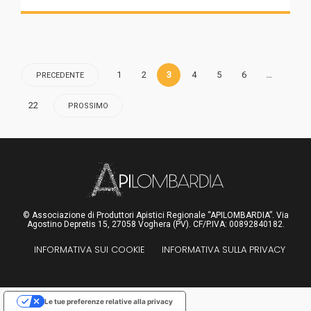
1
2
3
4
5
6
…
PRECEDENTE
22
PROSSIMO
© Associazione di Produttori Apistici Regionale “APILOMBARDIA”. Via
Agostino Depretis 15, 27058 Voghera (PV). CF/P.IVA: 00892840182.
INFORMATIVA SUI COOKIE
INFORMATIVA SULLA PRIVACY
Le tue preferenze relative alla privacy