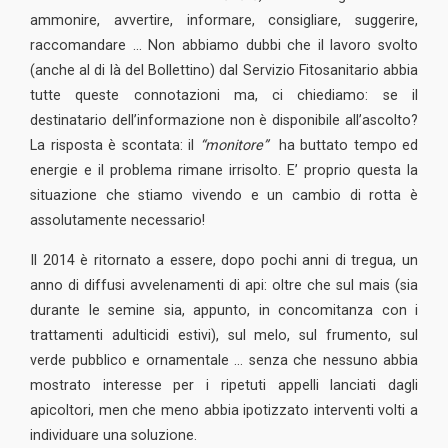
ammonire, avvertire, informare, consigliare, suggerire,
raccomandare … Non abbiamo dubbi che il lavoro svolto
(anche al di là del Bollettino) dal Servizio Fitosanitario abbia
tutte queste connotazioni ma, ci chiediamo: se il
destinatario dell’informazione non è disponibile all’ascolto?
La risposta è scontata: il
“monitore”
ha buttato tempo ed
energie e il problema rimane irrisolto. E’ proprio questa la
situazione che stiamo vivendo e un cambio di rotta è
assolutamente necessario!
Il 2014 è ritornato a essere, dopo pochi anni di tregua, un
anno di diffusi avvelenamenti di api: oltre che sul mais (sia
durante le semine sia, appunto, in concomitanza con i
trattamenti adulticidi estivi), sul melo, sul frumento, sul
verde pubblico e ornamentale … senza che nessuno abbia
mostrato interesse per i ripetuti appelli lanciati dagli
apicoltori, men che meno abbia ipotizzato interventi volti a
individuare una soluzione.