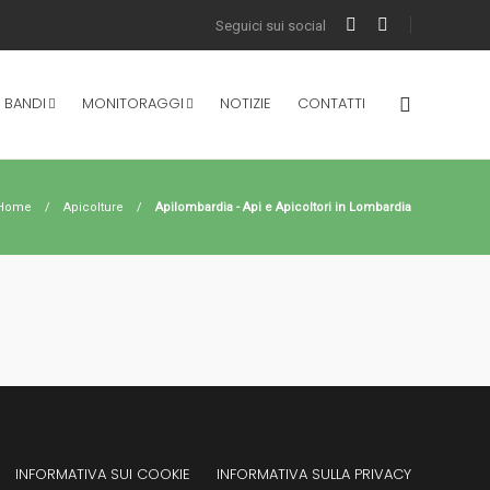
 BANDI
MONITORAGGI
NOTIZIE
CONTATTI
Home
Apicolture
Apilombardia - Api e Apicoltori in Lombardia
INFORMATIVA SUI COOKIE
INFORMATIVA SULLA PRIVACY