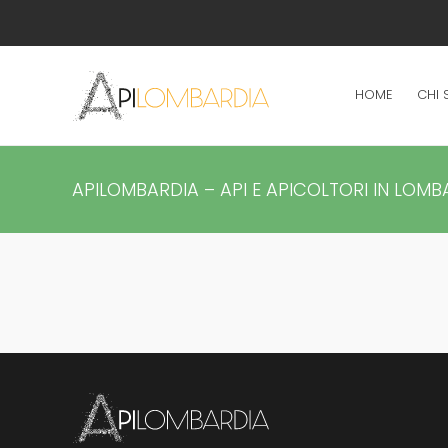
HOME
CHI 
APILOMBARDIA – API E APICOLTORI IN LOMB