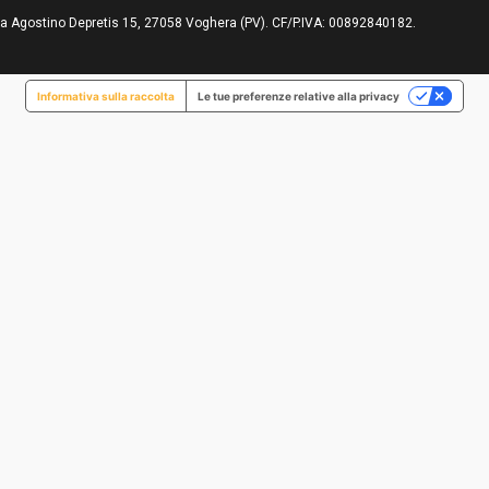
ia Agostino Depretis 15, 27058 Voghera (PV). CF/P.IVA: 00892840182.
Informativa sulla raccolta
Le tue preferenze relative alla privacy